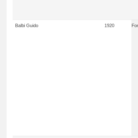
Balbi Guido
1920
Fon