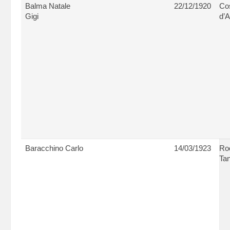
Balma Natale
22/12/1920
Cos
Gigi
d’A
Baracchino Carlo
14/03/1923
Ro
Tan