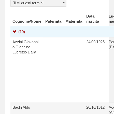
Data
Lu
Cognome/Nome
Paternità
Maternità
nascita
na
(10)
Azzini Giovanni
24/09/1925
Po
o Giannino
(Bs
Lucrezio Dalia
Bachi Aldo
20/10/1912
Ac
(Al