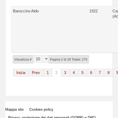
Baroccino Aldo
1922
Ca
(At
Visualizza #
Pagina 2 di 28 Totale: 275
Inizia
Prev
1
2
3
4
5
6
7
8
Mappa sito
Cookies policy
Privacy, protezione dei dati personali (GDPR) e DPO