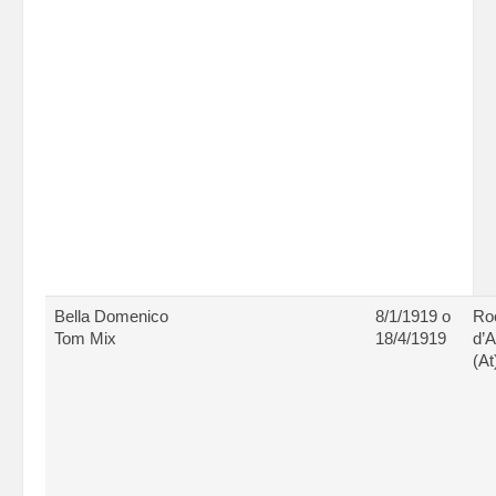
Bella Domenico
8/1/1919 o
Ro
Tom Mix
18/4/1919
d’
(At