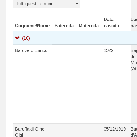
Data
Lu
Cognome/Nome
Paternità
Maternità
nascita
na
(10)
Barovero Enrico
1922
Ba
di
Mon
(At
Baruffaldi Gino
05/12/1919
But
Gigi
d’A