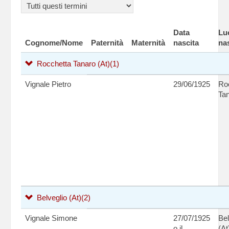
Data
Lu
Cognome/Nome
Paternità
Maternità
nascita
na
Rocchetta Tanaro (At)
(1)
Vignale Pietro
29/06/1925
Ro
Tan
Belveglio (At)
(2)
Vignale Simone
27/07/1925
Bel
o il
(At