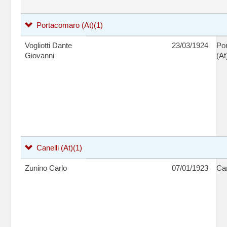
Portacomaro (At)
(1)
Vogliotti Dante
23/03/1924
Po
Giovanni
(At
Canelli (At)
(1)
Zunino Carlo
07/01/1923
Can