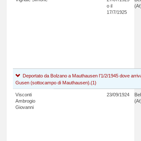
o il
(At
17/7/1925
Deportato da Bolzano a Mauthausen l’1/2/1945 dove arriva i
Gusen (sottocampo di Mauthausen).
(1)
Visconti
23/09/1924
Bel
Ambrogio
(At
Giovanni