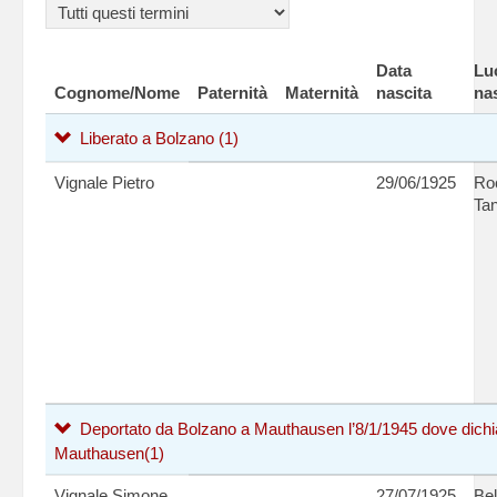
Data
Lu
Cognome/Nome
Paternità
Maternità
nascita
na
Liberato a Bolzano
(1)
Vignale Pietro
29/06/1925
Ro
Tan
Deportato da Bolzano a Mauthausen l’8/1/1945 dove dichiara 
Mauthausen
(1)
Vignale Simone
27/07/1925
Bel