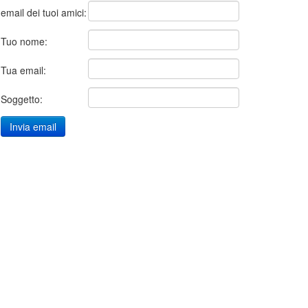
email dei tuoi amici:
Tuo nome:
Tua email:
Soggetto: