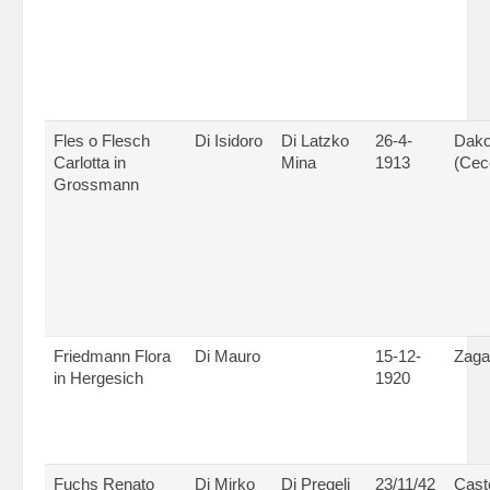
Fles o Flesch
Di Isidoro
Di Latzko
26-4-
Dak
Carlotta in
Mina
1913
(Cec
Grossmann
Friedmann Flora
Di Mauro
15-12-
Zaga
in Hergesich
1920
Fuchs Renato
Di Mirko
Di Pregeli
23/11/42
Cast