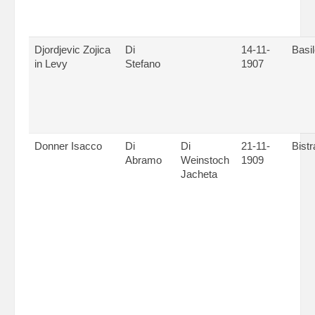
Djordjevic Zojica
Di
14-11-
Basi
in Levy
Stefano
1907
Donner Isacco
Di
Di
21-11-
Bist
Abramo
Weinstoch
1909
Jacheta