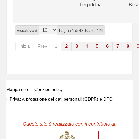
Leopoldina
Bosc
Visualizza #
Pagina 1 di 43 Totale: 424
Inizia
Prev
1
2
3
4
5
6
7
8
Mappa sito
Cookies policy
Privacy, protezione dei dati personali (GDPR) e DPO
Questo sito è realizzato con il contributo di: