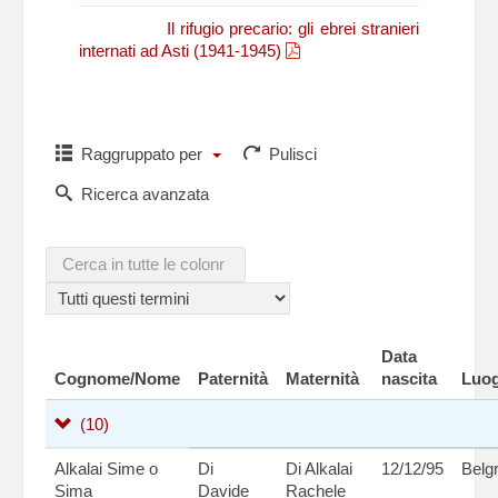
N. Fasano,
Il rifugio precario: gli ebrei stranieri
internati ad Asti (1941-1945)
Raggruppato per
Pulisci
Ricerca avanzata
Data
Cognome/Nome
Paternità
Maternità
nascita
Luog
(10)
Alkalai Sime o
Di
Di Alkalai
12/12/95
Belg
Sima
Davide
Rachele