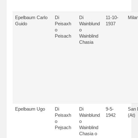
Epelbaum Carlo
Di
Di
11-10-
Mila
Guido
Peisaxh
Wainblund
1937
o
o
Peisach
Wainblind
Chasia
Epelbaum Ugo
Di
Di
9-5-
San 
Peisaxh
Wainblund
1942
(At)
o
o
Pejsach
Wainblind
Chasia o