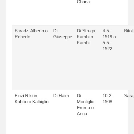
Chana
Faradzi Alberto o
Di
Di Struga
4-5-
Bitolj
Roberto
Giuseppe
Kambi o
1919 o
Kamhi
5-5-
1922
Finzi Riki in
Di Haim
Di
10-2-
Sara
Kabilio o Kalbiglio
Montiglio
1908
Emma o
Anna