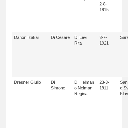
2-8-
1915
Danon Izakar
Di Cesare
Di Levi
3-7-
Sar
Rita
1921
Dresner Giulio
Di
Di Helman
23-3-
San
Simone
o Nelman
1911
o S
Regina
Kla