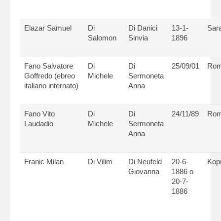
Elazar Samuel
Di
Di Danici
13-1-
Sar
Salomon
Sinvia
1896
Fano Salvatore
Di
Di
25/09/01
Ro
Goffredo (ebreo
Michele
Sermoneta
italiano internato)
Anna
Fano Vito
Di
Di
24/11/89
Ro
Laudadio
Michele
Sermoneta
Anna
Franic Milan
Di Vilim
Di Neufeld
20-6-
Kopr
Giovanna
1886 o
20-7-
1886