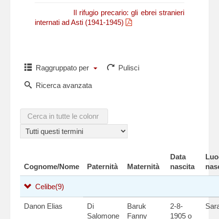
N. Fasano,
Il rifugio precario: gli ebrei stranieri
internati ad Asti (1941-1945)
Raggruppato per
Pulisci
Ricerca avanzata
Data
Luo
Cognome/Nome
Paternità
Maternità
nascita
nas
Celibe
(9)
Danon Elias
Di
Baruk
2-8-
Sar
Salomone
Fanny
1905 o