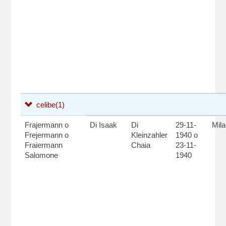
celibe
(1)
Frajermann o
Di Isaak
Di
29-11-
Mil
Frejermann o
Kleinzahler
1940 o
Fraiermann
Chaia
23-11-
Salomone
1940