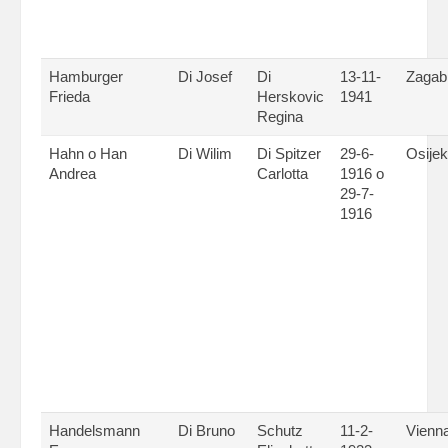
Hamburger
Di Josef
Di
13-11-
Zagab
Frieda
Herskovic
1941
Regina
Hahn o Han
Di Wilim
Di Spitzer
29-6-
Osijek
Andrea
Carlotta
1916 o
29-7-
1916
Handelsmann
Di Bruno
Schutz
11-2-
Vienn