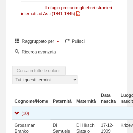
N. Fasano,
Il rifugio precario: gli ebrei stranieri
internati ad Asti (1941-1945)
Raggruppato per
Pulisci
Ricerca avanzata
Data
Luog
Cognome/Nome
Paternità
Maternità
nascita
nasci
(10)
Grossman
Di
Di Hirschl
17-12-
Krizev
Branko
Samuele
Slata o
1909