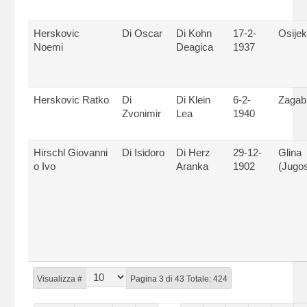
Herskovic
Di Oscar
Di Kohn
17-2-
Osijek
Noemi
Deagica
1937
Herskovic Ratko
Di
Di Klein
6-2-
Zagab
Zvonimir
Lea
1940
Hirschl Giovanni
Di Isidoro
Di Herz
29-12-
Glina
o Ivo
Aranka
1902
(Jugos
Visualizza #
Pagina 3 di 43 Totale: 424