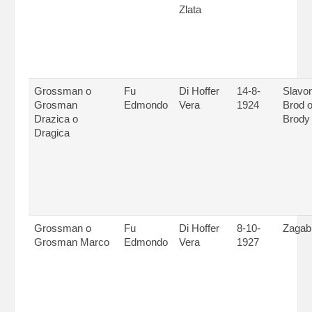
Zlata
Grossman o
Fu
Di Hoffer
14-8-
Slavo
Grosman
Edmondo
Vera
1924
Brod 
Drazica o
Brody
Dragica
Grossman o
Fu
Di Hoffer
8-10-
Zagab
Grosman Marco
Edmondo
Vera
1927