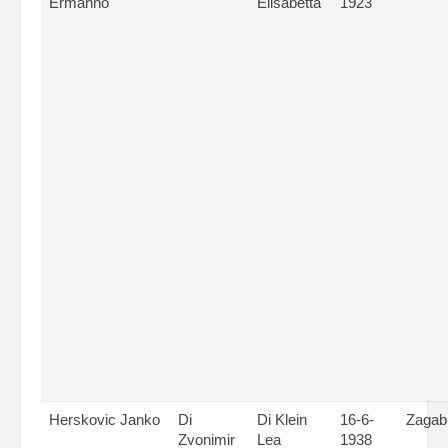
Ermanno
Elisabetta
1923
Herskovic Janko
Di
Di Klein
16-6-
Zagab
Zvonimir
Lea
1938