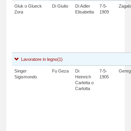
Gluk o Glueck
Di Giulio
Di Adler
7-5-
Zagab
Zora
Elisabetta
1909
Lavoratore in legno
(1)
Singer
Fu Geza
Di
7-5-
Genr
Sigismondo
Heinrich
1905
Carletta o
Carlotta