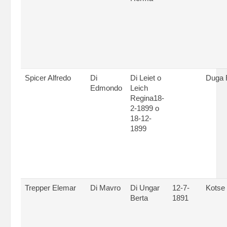
Spicer Alfredo
Di
Di Leiet o
Duga 
Edmondo
Leich
Regina18-
2-1899 o
18-12-
1899
Trepper Elemar
Di Mavro
Di Ungar
12-7-
Kotse
Berta
1891