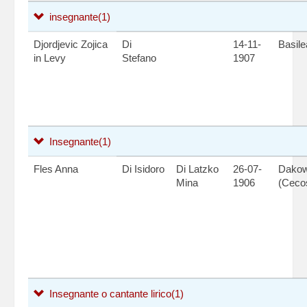
insegnante
(1)
Djordjevic Zojica
Di
14-11-
Basile
in Levy
Stefano
1907
Insegnante
(1)
Fles Anna
Di Isidoro
Di Latzko
26-07-
Dako
Mina
1906
(Ceco
Insegnante o cantante lirico
(1)