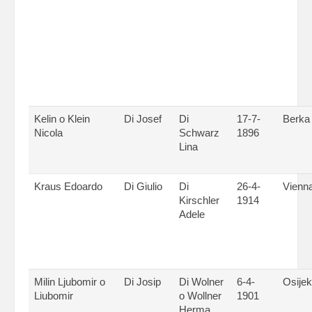
Kelin o Klein
Di Josef
Di
17-7-
Berka
Nicola
Schwarz
1896
Lina
Kraus Edoardo
Di Giulio
Di
26-4-
Vienn
Kirschler
1914
Adele
Milin Ljubomir o
Di Josip
Di Wolner
6-4-
Osijek
Liubomir
o Wollner
1901
Herma