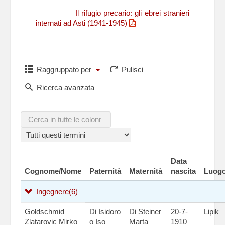
N. Fasano,
Il rifugio precario: gli ebrei stranieri
internati ad Asti (1941-1945)
Raggruppato per
Pulisci
Ricerca avanzata
Data
Cognome/Nome
Paternità
Maternità
nascita
Luogo
Ingegnere
(6)
Goldschmid
Di Isidoro
Di Steiner
20-7-
Lipik
Zlatarovic Mirko
o Iso
Marta
1910