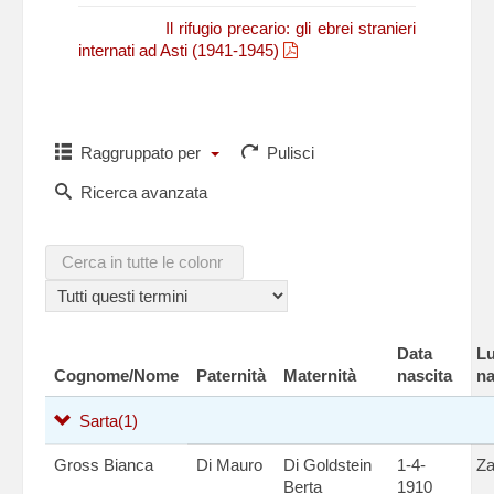
N. Fasano,
Il rifugio precario: gli ebrei stranieri
internati ad Asti (1941-1945)
Raggruppato per
Pulisci
Ricerca avanzata
Data
L
Cognome/Nome
Paternità
Maternità
nascita
na
Sarta
(1)
Gross Bianca
Di Mauro
Di Goldstein
1-4-
Za
Berta
1910