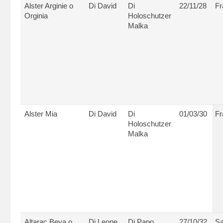
Alster Arginie o
Di David
Di
22/11/28
Fr
Orginia
Holoschutzer
Malka
Alster Mia
Di David
Di
01/03/30
Fr
Holoschutzer
Malka
Altarac Beya o
Di Leone
Di Papo
27/10/32
Sa