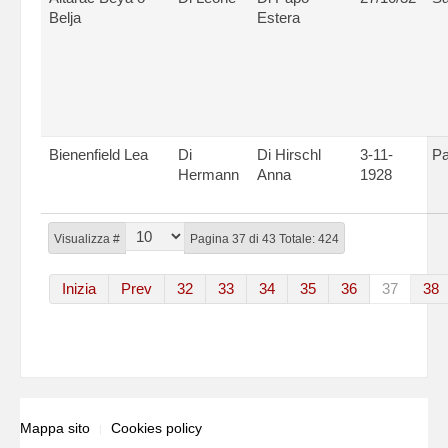
Belja
Estera
Bienenfield Lea
Di
Di Hirschl
3-11-
Pa
Hermann
Anna
1928
Visualizza #
Pagina 37 di 43 Totale: 424
Inizia
Prev
32
33
34
35
36
37
38
Mappa sito
Cookies policy