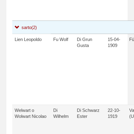
sarto
(2)
Lien Leopoldo
Fu Wolf
Di Grun
15-04-
Fü
Gusta
1909
Welwart o
Di
Di Schwarz
22-10-
V
Wolwart Nicolao
Wilhelm
Ester
1919
(U