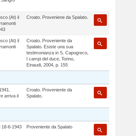
co (At) il
Croato. Proveniene da Spalato.
erramonti
943
co (At) il
Croato. Proveniente da
erramonti
Spalato. Esiste una sua
testimonianza in S. Capogreco,
I campi del duce, Torino,
Einaudi, 2004, p. 155
-1941.
Croato. Proveniente da
 arriva il
Spalato.
Il 18-6-1943
Proveniente da Spalato