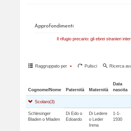
Approfondimenti
N. Fasano,
Il rifugio precario: gli ebrei stranieri in
Raggruppato per
Pulisci
Ricerca av
Data
Cognome/Nome
Paternità
Maternità
nascita
Scolaro
(3)
Schlesinger
Di Edo o
Di Ledere
1-1-
Bladen o Mladen
Edoardo
o Leder
1930
Irena