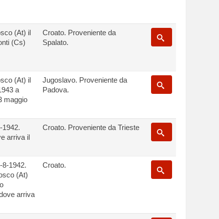
co (At) il
Croato. Proveniente da
onti (Cs)
Spalato.
co (At) il
Jugoslavo. Proveniente da
-1943 a
Padova.
13 maggio
1-1942.
Croato. Proveniente da Trieste
 arriva il
1-8-1942.
Croato.
osco (At)
to
dove arriva