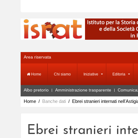
Area riservata
Home
Chi siamo
Iniziative
Editoria
Albo pretorio
Amministrazione trasparente
Comunica
Home
Banche dati
Ebrei stranieri internati nell'Astig
Ebrei stranieri int