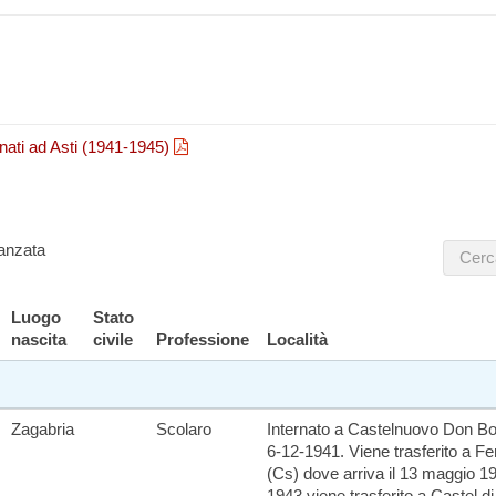
ternati ad Asti (1941-1945)
anzata
Luogo
Stato
nascita
civile
Professione
Località
Zagabria
Scolaro
Internato a Castelnuovo Don Bos
6-12-1941. Viene trasferito a F
(Cs) dove arriva il 13 maggio 19
1943 viene trasferito a Castel d