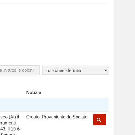
Notizie
co (At) il
Croato. Proveniente da Spalato
erramonti
43. Il 19-6-
i Sangro