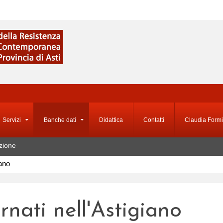
Servizi
Banche dati
Didattica
Contatti
Claudia Formi
zione
iano
ernati nell'Astigiano