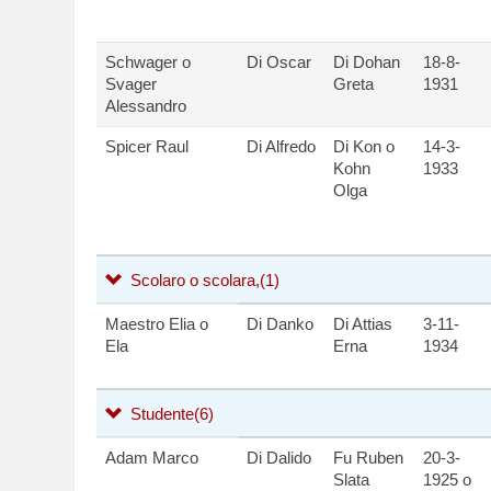
Schwager o
Di Oscar
Di Dohan
18-8-
Svager
Greta
1931
Alessandro
Spicer Raul
Di Alfredo
Di Kon o
14-3-
Kohn
1933
Olga
Scolaro o scolara,
(1)
Maestro Elia o
Di Danko
Di Attias
3-11-
Ela
Erna
1934
Studente
(6)
Adam Marco
Di Dalido
Fu Ruben
20-3-
Slata
1925 o