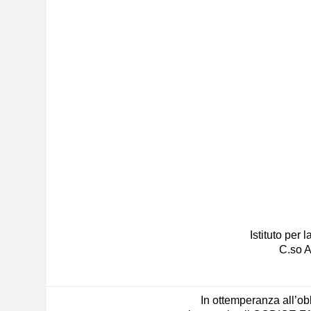
Istituto per
C.so A
In ottemperanza all’obb