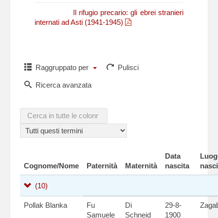
N. Fasano,
Il rifugio precario: gli ebrei stranieri
internati ad Asti (1941-1945)
Raggruppato per
Pulisci
Ricerca avanzata
Data
Luog
Cognome/Nome
Paternità
Maternità
nascita
nasci
(10)
Pollak Blanka
Fu
Di
29-8-
Zagab
Samuele
Schneid
1900