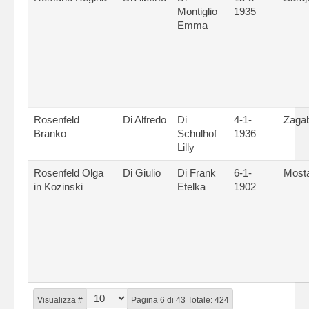
Montiglio
1935
Emma
Rosenfeld
Di Alfredo
Di
4-1-
Zagab
Branko
Schulhof
1936
Lilly
Rosenfeld Olga
Di Giulio
Di Frank
6-1-
Most
in Kozinski
Etelka
1902
Visualizza #
Pagina 6 di 43 Totale: 424