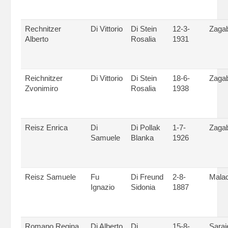
Rechnitzer
Di Vittorio
Di Stein
12-3-
Zagab
Alberto
Rosalia
1931
Reichnitzer
Di Vittorio
Di Stein
18-6-
Zagab
Zvonimiro
Rosalia
1938
Reisz Enrica
Di
Di Pollak
1-7-
Zagab
Samuele
Blanka
1926
Reisz Samuele
Fu
Di Freund
2-8-
Mala
Ignazio
Sidonia
1887
Romano Regina
Di Alberto
Di
15-8-
Saraj