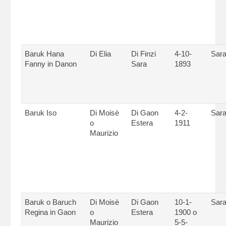
Baruk Hana
Di Elia
Di Finzi
4-10-
Sara
Fanny in Danon
Sara
1893
Baruk Iso
Di Moisè
Di Gaon
4-2-
Sara
o
Estera
1911
Maurizio
Baruk o Baruch
Di Moisè
Di Gaon
10-1-
Sara
Regina in Gaon
o
Estera
1900 o
Maurizio
5-5-