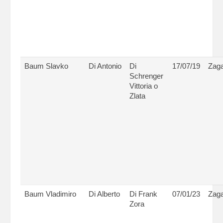
Baum Slavko
Di Antonio
Di
17/07/19
Zaga
Schrenger
Vittoria o
Zlata
Baum Vladimiro
Di Alberto
Di Frank
07/01/23
Zaga
Zora