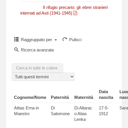
N. Fasano,
Il rifugio precario: gli ebrei stranieri
internati ad Asti (1941-1945)
Raggruppato per
Pulisci
Ricerca avanzata
Data
Luo
Cognome/Nome
Paternità
Maternità
nascita
nasc
Attias Erna in
Di
Di Altarac
17-5-
Sara
Maestro
Salomone
o Atias
1912
Lenka