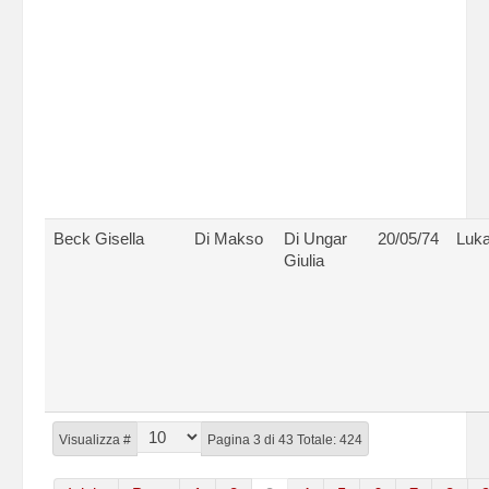
Beck Gisella
Di Makso
Di Ungar
20/05/74
Luk
Giulia
Visualizza #
Pagina 3 di 43 Totale: 424