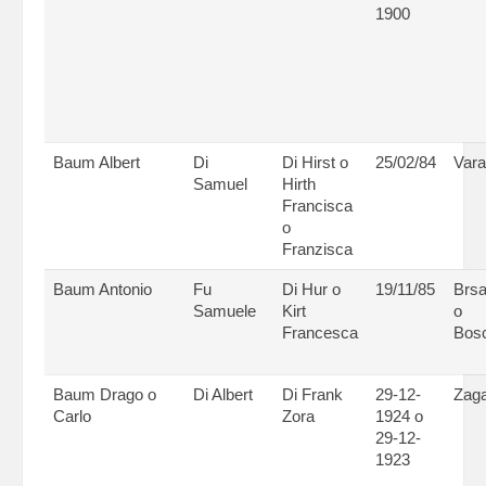
1900
Baum Albert
Di
Di Hirst o
25/02/84
Vara
Samuel
Hirth
Francisca
o
Franzisca
Baum Antonio
Fu
Di Hur o
19/11/85
Brsa
Samuele
Kirt
o
Francesca
Bosc
Baum Drago o
Di Albert
Di Frank
29-12-
Zaga
Carlo
Zora
1924 o
29-12-
1923