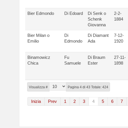
Bier Edmondo
Di Edoard
Di Senk o
2-2-
Schenk
1884
Giovanna
Bier Milan o
Di
Di Diamant
7-12-
Emilio
Edmondo
Ada
1920
Binamowicz
Fu
Di Braum
27-11-
Chica
Samuele
Ester
1898
Visualizza #
Pagina 4 di 43 Totale: 424
Inizia
Prev
1
2
3
4
5
6
7