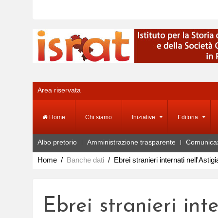
Area riservata
Home
Chi siamo
Iniziative
Editoria
Albo pretorio
Amministrazione trasparente
Comunica
Home
Banche dati
Ebrei stranieri internati nell'Astig
Ebrei stranieri int