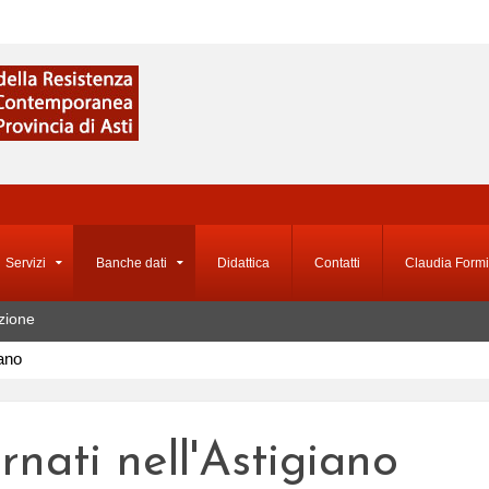
Servizi
Banche dati
Didattica
Contatti
Claudia Formi
zione
iano
ernati nell'Astigiano