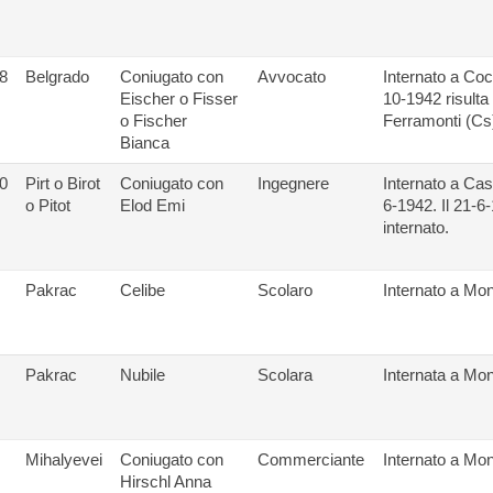
8
Belgrado
Coniugato con
Avvocato
Internato a Cocc
Eischer o Fisser
10-1942 risulta 
o Fischer
Ferramonti (Cs)
Bianca
0
Pirt o Birot
Coniugato con
Ingegnere
Internato a Cas
o Pitot
Elod Emi
6-1942. Il 21-6-
internato.
Pakrac
Celibe
Scolaro
Internato a Mont
Pakrac
Nubile
Scolara
Internata a Mont
Mihalyevei
Coniugato con
Commerciante
Internato a Mont
Hirschl Anna