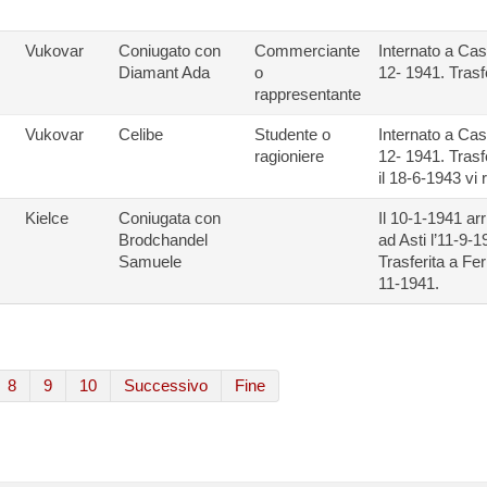
Vukovar
Coniugato con
Commerciante
Internato a Cas
Diamant Ada
o
12- 1941. Trasfe
rappresentante
Vukovar
Celibe
Studente o
Internato a Cas
ragioniere
12- 1941. Trasf
il 18-6-1943 vi 
Kielce
Coniugata con
Il 10-1-1941 ar
Brodchandel
ad Asti l’11-9-1
Samuele
Trasferita a Fer
11-1941.
8
9
10
Successivo
Fine