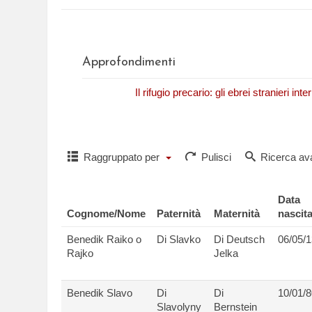
Approfondimenti
N. Fasano,
Il rifugio precario: gli ebrei stranieri in
Raggruppato per
Pulisci
Ricerca av
Data
Cognome/Nome
Paternità
Maternità
nascit
Benedik Raiko o
Di Slavko
Di Deutsch
06/05/1
Rajko
Jelka
Benedik Slavo
Di
Di
10/01/8
Slavolyny
Bernstein