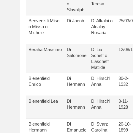
o
Teresa
Slavoljub
Benvenisti Miso
Di Jacob
Di Alkalai o
25/03/0
o Missa o
Alcalay
Michele
Rosaria
Beraha Massimo
Di
Di Lia
12/08/1
Salomone
Scheff o
Liascheff
Matilde
Bienenfield
Di
Di Hirschl
30-2-
Enrico
Hermann
Anna
1932
Bienenfield Lea
Di
Di Hirschl
3-11-
Hermann
Anna
1928
Bienenfield
Di
Di Svarz
20-10-
Hermann
Emanuele
Carolina
1899