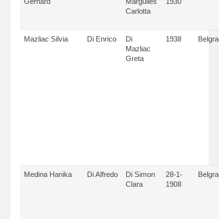
Gerhard
Margulies
1930
Carlotta
Mazliac Silvia
Di Enrico
Di
1938
Belgr
Mazliac
Greta
Medina Hanika
Di Alfredo
Di Simon
28-1-
Belgr
Clara
1908