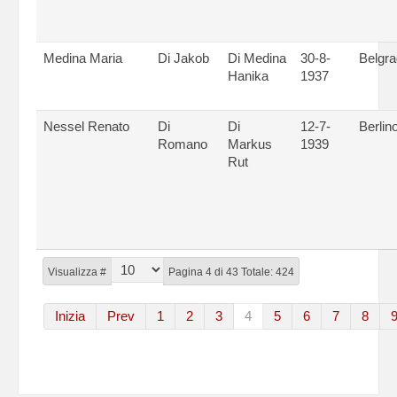
Medina Maria
Di Jakob
Di Medina
30-8-
Belgr
Hanika
1937
Nessel Renato
Di
Di
12-7-
Berlin
Romano
Markus
1939
Rut
Visualizza #
Pagina 4 di 43 Totale: 424
Inizia
Prev
1
2
3
4
5
6
7
8