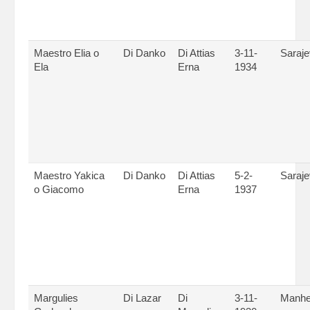
Maestro Elia o
Di Danko
Di Attias
3-11-
Saraj
Ela
Erna
1934
Maestro Yakica
Di Danko
Di Attias
5-2-
Saraj
o Giacomo
Erna
1937
Margulies
Di Lazar
Di
3-11-
Manhe