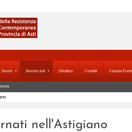
Servizi
Banche dati
Didattica
Contatti
Claudia Formi
zione
iano
ernati nell'Astigiano