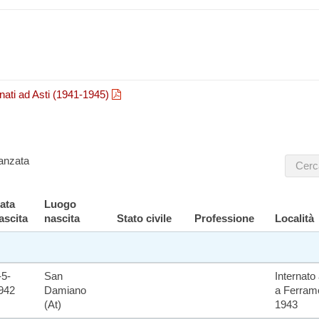
ternati ad Asti (1941-1945)
anzata
ata
Luogo
ascita
nascita
Stato civile
Professione
Località
-5-
San
Internato
942
Damiano
a Ferramo
(At)
1943