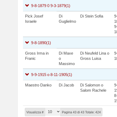
9-8-1879 0 9-3-1879
(1)
Pick Josef
Di
Di Stein Sofia
9
Israele
Guglielmo
1
9
1
9-8-1890
(1)
Gross Irma in
Di Maxe
Di Neufeld Lina o
9
Franic
o
Gross Luisa
1
Massimo
9-9-1915 o 8-11-1905
(1)
Maestro Danko
Di Jacob
Di Salomon o
9
Salom Rachele
1
8
1
Visualizza #
Pagina 43 di 43 Totale: 424