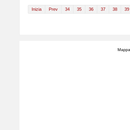
Inizia
Prev
34
35
36
37
38
39
Mappa 