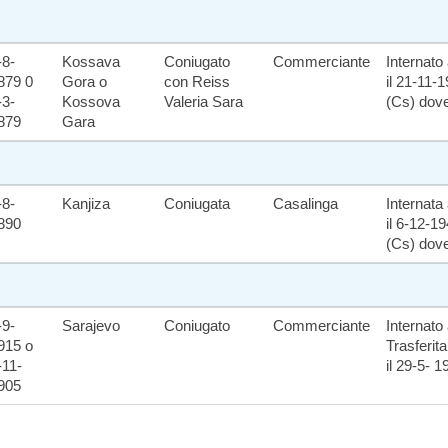
-8-
Kossava
Coniugato
Commerciante
Internato
879 0
Gora o
con Reiss
il 21-11-
-3-
Kossova
Valeria Sara
(Cs) dove
879
Gara
-8-
Kanjiza
Coniugata
Casalinga
Internata
890
il 6-12-1
(Cs) dove
-9-
Sarajevo
Coniugato
Commerciante
Internato 
915 o
Trasferit
-11-
il 29-5- 1
905