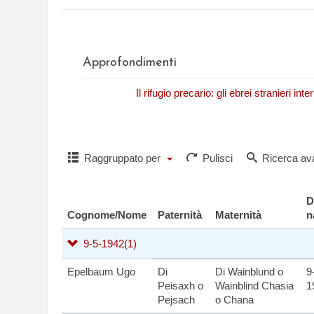
Approfondimenti
N. Fasano,
Il rifugio precario: gli ebrei stranieri in
Raggruppato per
Pulisci
Ricerca av
D
Cognome/Nome
Paternità
Maternità
n
9-5-1942
(1)
Epelbaum Ugo
Di
Di Wainblund o
9
Peisaxh o
Wainblind Chasia
1
Pejsach
o Chana