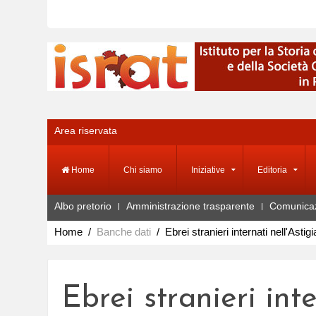
Area riservata
Home
Chi siamo
Iniziative
Editoria
Albo pretorio
Amministrazione trasparente
Comunica
Home
Banche dati
Ebrei stranieri internati nell'Astig
Ebrei stranieri int