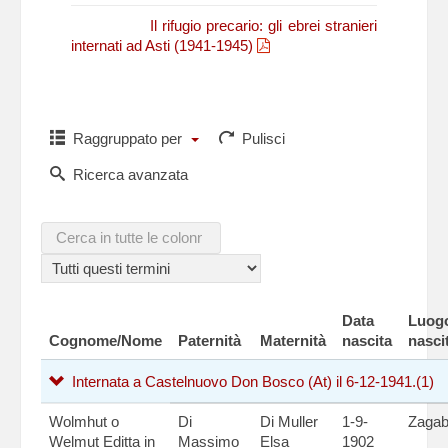
N. Fasano,
Il rifugio precario: gli ebrei stranieri
internati ad Asti (1941-1945)
Raggruppato per
Pulisci
Ricerca avanzata
Data
Luog
Cognome/Nome
Paternità
Maternità
nascita
nasci
Internata a Castelnuovo Don Bosco (At) il 6-12-1941.
(1)
Wolmhut o
Di
Di Muller
1-9-
Zagab
Welmut Editta in
Massimo
Elsa
1902