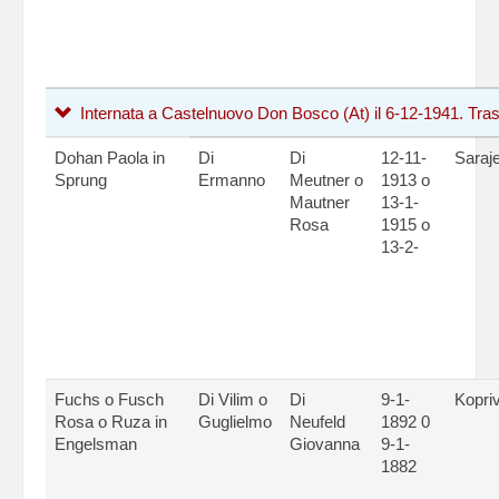
Internata a Castelnuovo Don Bosco (At) il 6-12-1941. Trasf
Dohan Paola in
Di
Di
12-11-
Saraj
Sprung
Ermanno
Meutner o
1913 o
Mautner
13-1-
Rosa
1915 o
13-2-
Fuchs o Fusch
Di Vilim o
Di
9-1-
Kopri
Rosa o Ruza in
Guglielmo
Neufeld
1892 0
Engelsman
Giovanna
9-1-
1882