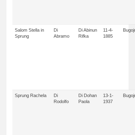
Salom Stella in
Di
Di Abinun
11-4-
Bugoj
Sprung
Abramo
Rifka
1885
Sprung Rachela
Di
Di Dohan
13-1-
Bugoj
Rodolfo
Paola
1937