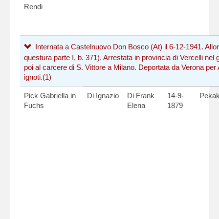
Rendi
Internata a Castelnuovo Don Bosco (At) il 6-12-1941. Allo
questura parte I, b. 371). Arrestata in provincia di Vercelli ne
poi al carcere di S. Vittore a Milano. Deportata da Verona per
ignoti.
(1)
Pick Gabriella in
Di Ignazio
Di Frank
14-9-
Peka
Fuchs
Elena
1879