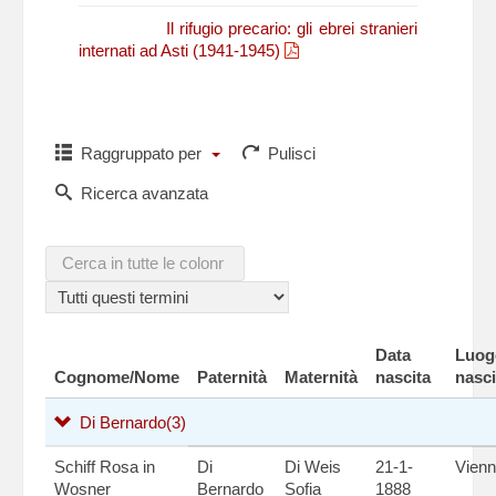
N. Fasano,
Il rifugio precario: gli ebrei stranieri
internati ad Asti (1941-1945)
Raggruppato per
Pulisci
Ricerca avanzata
Data
Luog
Cognome/Nome
Paternità
Maternità
nascita
nasci
Di Bernardo
(3)
Schiff Rosa in
Di
Di Weis
21-1-
Vien
Wosner
Bernardo
Sofia
1888