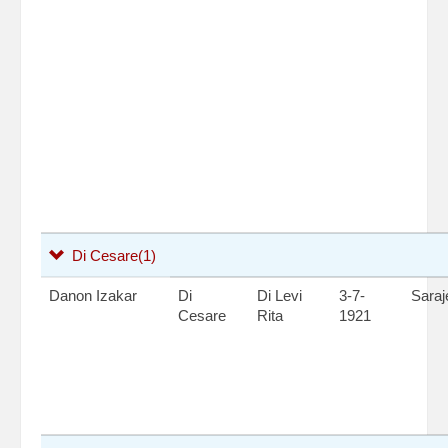
Di Cesare
(1)
Danon Izakar
Di
Di Levi
3-7-
Saraj
Cesare
Rita
1921