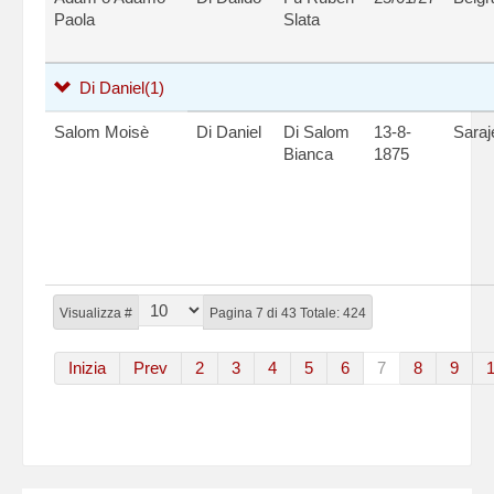
Paola
Slata
Di Daniel
(1)
Salom Moisè
Di Daniel
Di Salom
13-8-
Saraj
Bianca
1875
Visualizza #
Pagina 7 di 43 Totale: 424
Inizia
Prev
2
3
4
5
6
7
8
9