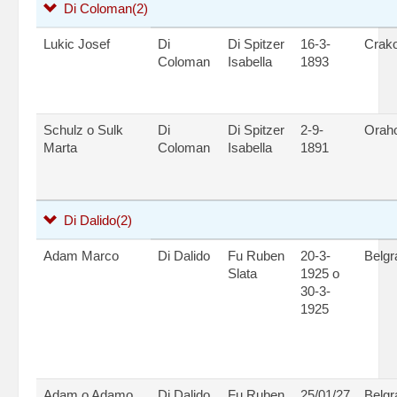
Di Coloman
(2)
Lukic Josef
Di
Di Spitzer
16-3-
Crak
Coloman
Isabella
1893
Schulz o Sulk
Di
Di Spitzer
2-9-
Orah
Marta
Coloman
Isabella
1891
Di Dalido
(2)
Adam Marco
Di Dalido
Fu Ruben
20-3-
Belgr
Slata
1925 o
30-3-
1925
Adam o Adamo
Di Dalido
Fu Ruben
25/01/27
Belgr