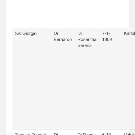
Sik Giorgio
Di
Di
7-1-
Karlo
Bernardo
Rosenthal
1909
Serena
Tusak o Tussak
Di
Di Denek
6-10-
Vuko