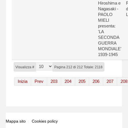
Hiroshima e
Nagasaki -
d
PAOLO
L
MIELI
presenta:
'LA
SECONDA
GUERRA
MONDIALE'
1939-1945
Visualizza #
Pagina 212 di 212 Totale: 2118
Inizia
Prev
203
204
205
206
207
208
Mappa sito
Cookies policy