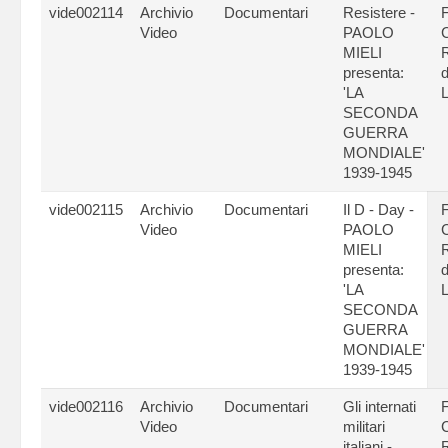
vide002114
Archivio
Documentari
Resistere -
Video
PAOLO
C
MIELI
presenta:
d
'LA
L
SECONDA
GUERRA
MONDIALE'
1939-1945
vide002115
Archivio
Documentari
Il D - Day -
Video
PAOLO
C
MIELI
presenta:
d
'LA
L
SECONDA
GUERRA
MONDIALE'
1939-1945
vide002116
Archivio
Documentari
Gli internati
Video
militari
C
italiani -