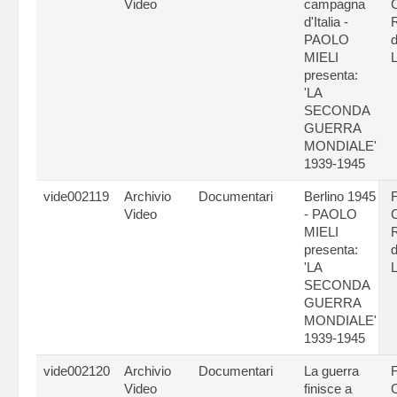
Video
campagna
C
d'Italia -
PAOLO
d
MIELI
L
presenta:
'LA
SECONDA
GUERRA
MONDIALE'
1939-1945
vide002119
Archivio
Documentari
Berlino 1945
Video
- PAOLO
C
MIELI
presenta:
d
'LA
L
SECONDA
GUERRA
MONDIALE'
1939-1945
vide002120
Archivio
Documentari
La guerra
Video
finisce a
C