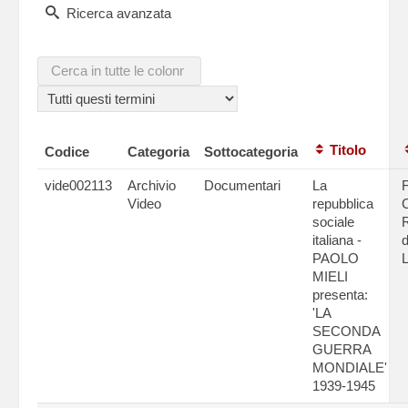
Ricerca avanzata
Titolo
Codice
Categoria
Sottocategoria
vide002113
Archivio
Documentari
La
Video
repubblica
C
sociale
italiana -
d
PAOLO
L
MIELI
presenta:
'LA
SECONDA
GUERRA
MONDIALE'
1939-1945