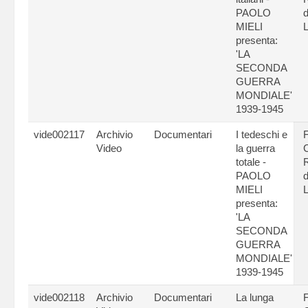
PAOLO
d
MIELI
L
presenta:
'LA
SECONDA
GUERRA
MONDIALE'
1939-1945
vide002117
Archivio
Documentari
I tedeschi e
Video
la guerra
C
totale -
PAOLO
d
MIELI
L
presenta:
'LA
SECONDA
GUERRA
MONDIALE'
1939-1945
vide002118
Archivio
Documentari
La lunga