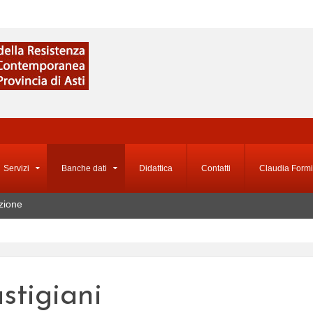
Servizi
Banche dati
Didattica
Contatti
Claudia Formi
zione
astigiani