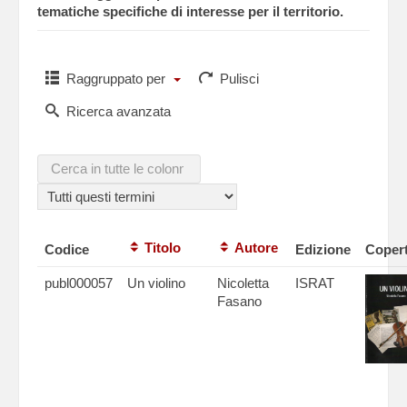
tematiche specifiche di interesse per il territorio.
Raggruppato per
Pulisci
Ricerca avanzata
Titolo
Autore
Codice
Edizione
Copert
publ000057
Un violino
Nicoletta
ISRAT
Fasano