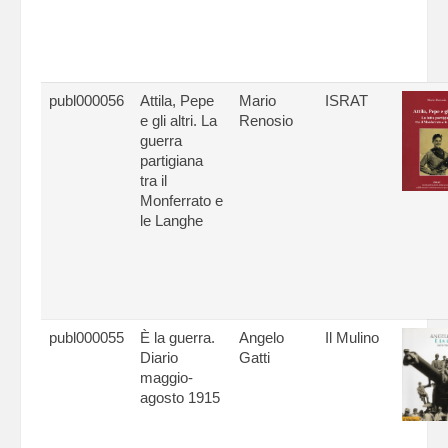
publ000056
Attila, Pepe
Mario
ISRAT
e gli altri. La
Renosio
guerra
partigiana
tra il
Monferrato e
le Langhe
publ000055
È la guerra.
Angelo
Il Mulino
Diario
Gatti
maggio-
agosto 1915