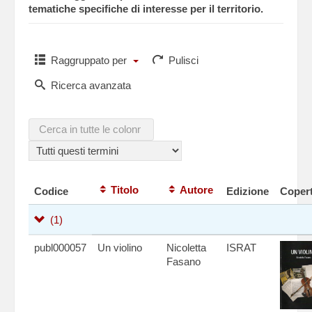
tematiche specifiche di interesse per il territorio.
Raggruppato per
Pulisci
Ricerca avanzata
Titolo
Autore
Codice
Edizione
Copert
(1)
publ000057
Un violino
Nicoletta
ISRAT
Fasano