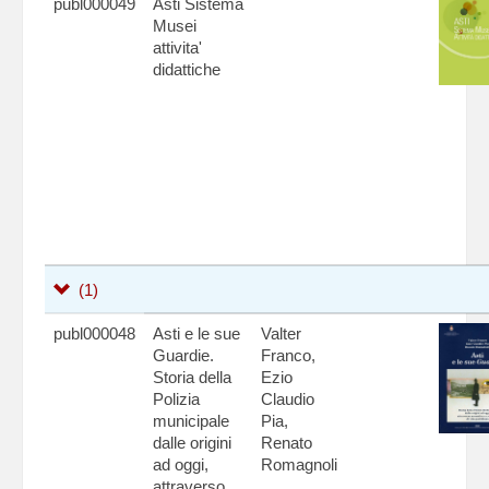
publ000049
Asti Sistema
Musei
attivita'
didattiche
(1)
publ000048
Asti e le sue
Valter
Guardie.
Franco,
Storia della
Ezio
Polizia
Claudio
municipale
Pia,
dalle origini
Renato
ad oggi,
Romagnoli
attraverso