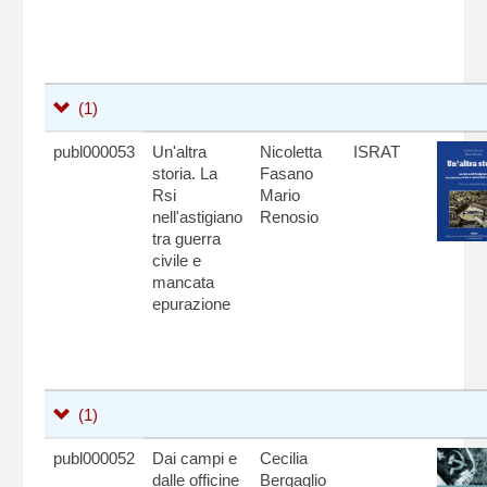
(1)
publ000053
Un'altra
Nicoletta
ISRAT
storia. La
Fasano
Rsi
Mario
nell'astigiano
Renosio
tra guerra
civile e
mancata
epurazione
(1)
publ000052
Dai campi e
Cecilia
dalle officine
Bergaglio