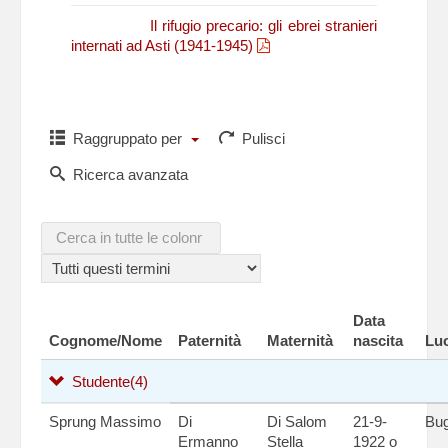
N. Fasano,
Il rifugio precario: gli ebrei stranieri
internati ad Asti (1941-1945)
Raggruppato per
Pulisci
Ricerca avanzata
Data
Cognome/Nome
Paternità
Maternità
nascita
Luo
Studente
(4)
Sprung Massimo
Di
Di Salom
21-9-
Bug
Ermanno
Stella
1922 o