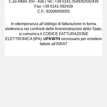
C.so Alfieri 350 - Asti | Tel.: +39 0141.354835/592439
Fax: +39 0141-592439
C.F.: 92008450055
In ottemperanza all’obbligo di fatturazione in forma
elettronica nei confronti delle Amministrazioni dello Stato,
si comunica il CODICE FATTURAZIONE
ELETTRONICA (IPA):
UFKW7H
necessario per emettere
fatture all'ISRAT