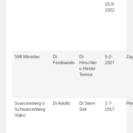
15-9-
1922
Stift Miroslav
Di
Di
5-2-
Zag
Ferdinando
Hirschler
1927
o Hirsler
Teresa
Svarcemberg o
Di Adolfo
Di Stern
1-7-
Pes
Schwarzenberg
Sidi
1917
Vojko