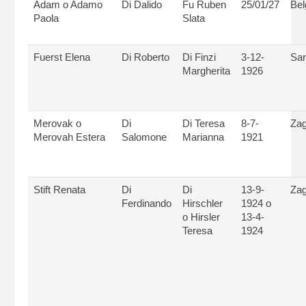
Adam o Adamo
Di Dalido
Fu Ruben
25/01/27
Bel
Paola
Slata
Fuerst Elena
Di Roberto
Di Finzi
3-12-
Sar
Margherita
1926
Merovak o
Di
Di Teresa
8-7-
Zag
Merovah Estera
Salomone
Marianna
1921
Stift Renata
Di
Di
13-9-
Zag
Ferdinando
Hirschler
1924 o
o Hirsler
13-4-
Teresa
1924