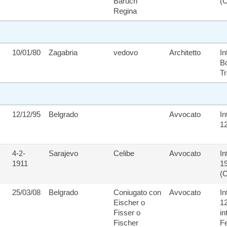
Baruch
(C
Regina
10/01/80
Zagabria
vedovo
Architetto
In
Bo
Tr
12/12/95
Belgrado
Avvocato
In
1
4-2-
Sarajevo
Celibe
Avvocato
In
1911
19
(C
25/03/08
Belgrado
Coniugato con
Avvocato
In
Eischer o
12
Fisser o
in
Fischer
Fe