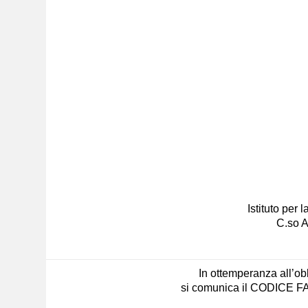
Istituto per
C.so A
In ottemperanza all’obb
si comunica il CODICE