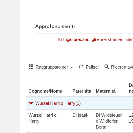
Approfondimenti
N. Fasano,
Il rifugio precario: gli ebrei stranieri in
Raggruppato per
Pulisci
Ricerca av
D
Cognome/Nome
Paternità
Maternità
n
Wurzel Harri o Harry
(1)
Wurzel Harri o
Di Isaak
Di Wildefeuer
12
Harry
o Wildferier
1
Berta