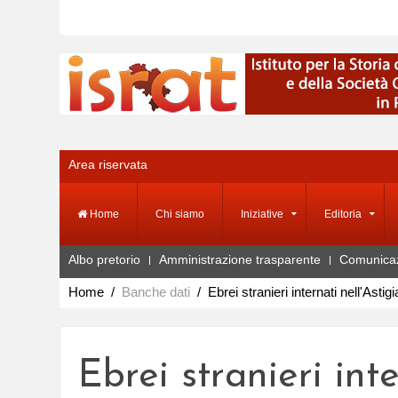
Area riservata
Home
Chi siamo
Iniziative
Editoria
Albo pretorio
Amministrazione trasparente
Comunica
Home
Banche dati
Ebrei stranieri internati nell'Astig
Ebrei stranieri int