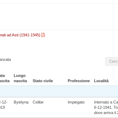
ternati ad Asti (1941-1945)
anzata
ata
Luogo
ascita
nascita
Stato civile
Professione
Località
-12-
Byielyna
Celibe
Impiegato
Internato a C
919
6-12-1941. Tr
dove arriva il