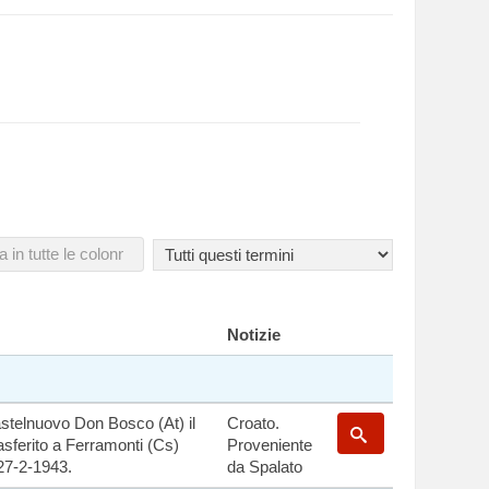
Notizie
astelnuovo Don Bosco (At) il
Croato.
asferito a Ferramonti (Cs)
Proveniente
 27-2-1943.
da Spalato