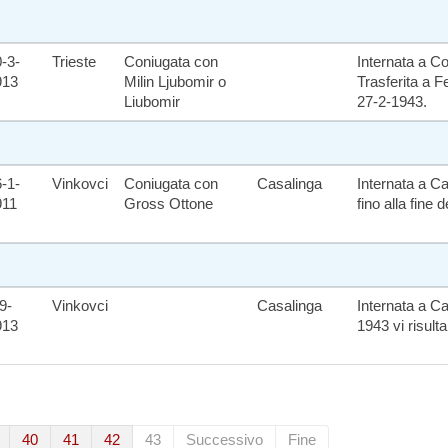
-3-
Trieste
Coniugata con
Internata a Co
913
Milin Ljubomir o
Trasferita a F
Liubomir
27-2-1943.
-1-
Vinkovci
Coniugata con
Casalinga
Internata a Ca
911
Gross Ottone
fino alla fine d
9-
Vinkovci
Casalinga
Internata a Can
913
1943 vi risult
40
41
42
43
Successivo
Fine