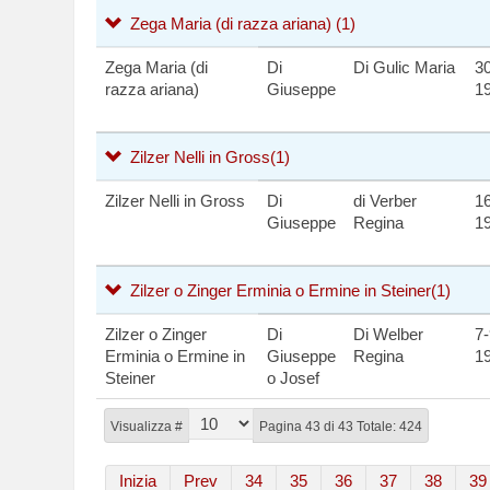
Zega Maria (di razza ariana)
(1)
Zega Maria (di
Di
Di Gulic Maria
30
razza ariana)
Giuseppe
1
Zilzer Nelli in Gross
(1)
Zilzer Nelli in Gross
Di
di Verber
16
Giuseppe
Regina
1
Zilzer o Zinger Erminia o Ermine in Steiner
(1)
Zilzer o Zinger
Di
Di Welber
7-
Erminia o Ermine in
Giuseppe
Regina
1
Steiner
o Josef
Visualizza #
Pagina 43 di 43 Totale: 424
Inizia
Prev
34
35
36
37
38
39