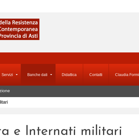
Servizi
Banche dati
Didattica
Contatti
Claudia Formi
zione
itari
a e Internati militari