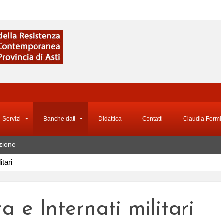
Servizi
Banche dati
Didattica
Contatti
Claudia Formi
zione
itari
a e Internati militari