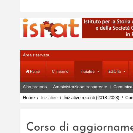
Area riservata
Home
Chi siamo
Iniziative
Editoria
Albo pretorio
Amministrazione trasparente
Comunica
Home
Iniziative
Iniziative recenti (2018-2023)
Cors
Corso di aggiornamen