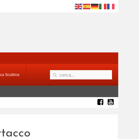
ca Scultrice
ttacco