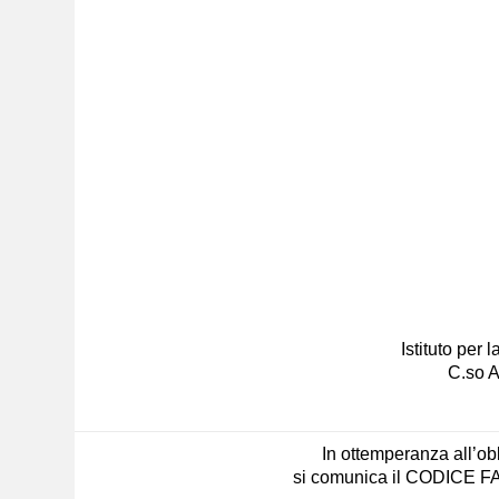
Istituto per
C.so A
In ottemperanza all’obb
si comunica il CODICE