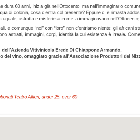
che dura 60 anni, inizia già nell’Ottocento, ma nell’immaginario comun
acqua di colonia, cosa c’entra col presente? Eppure ci è rimasta addo
tutta uguale, astratta e misteriosa come la immaginavano nell’Ottocento;
li, e comunque “noi” con “loro” non c’entriamo niente; gli africani stes
ono astratti, immagini, corpi, identità la cui esistenza è irreale. Co
G dell’Azienda Vitivinicola Erede Di Chiappone Armando.
lo del vino, omaggiato grazie all’Associazione Produttori del Niz
nati Teatro Alfieri, under 25, over 60