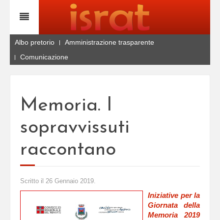
Albo pretorio
Amministrazione trasparente
Comunicazione
Memoria. I
sopravvissuti
raccontano
Scritto il
26 Gennaio 2019
.
Iniziative per la
Giornata della
Memoria 2019