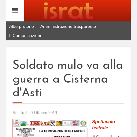
Albo pretorio
Amministrazione trasparente
Comunicazione
Soldato mulo va alla
guerra a Cisterna
d'Asti
Scritto il
20 Ottobre 2019
.
Spettacolo
teatrale