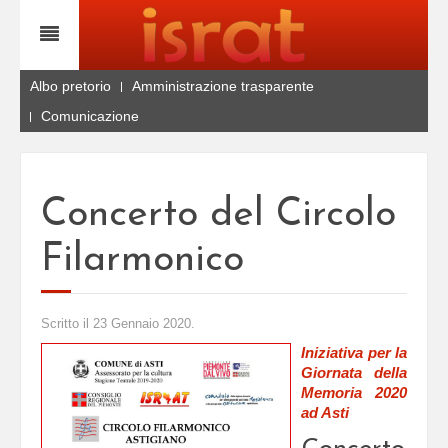
Albo pretorio
Amministrazione trasparente
Comunicazione
Concerto del Circolo
Filarmonico
Scritto il
23 Gennaio 2020
.
Iniziativa per la
Giornata della
Memoria 2020
ad Asti