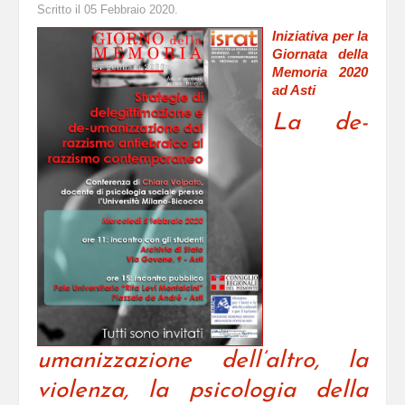
Scritto il
05 Febbraio 2020
.
Iniziativa per la
Giornata della
Memoria 2020
ad Asti
La de-
umanizzazione
dell’altro, la
violenza, la psicologia della