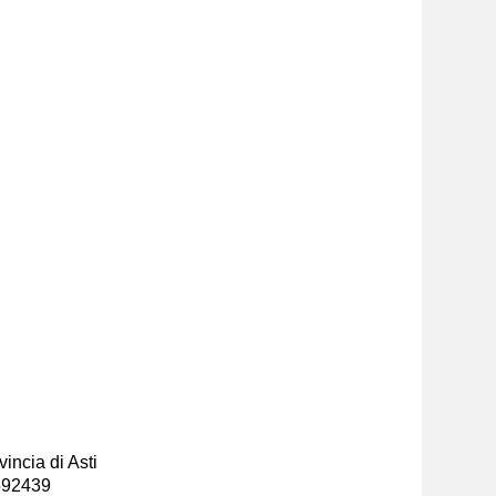
incia di Asti
-592439