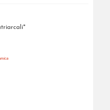
triarcali"
lamica