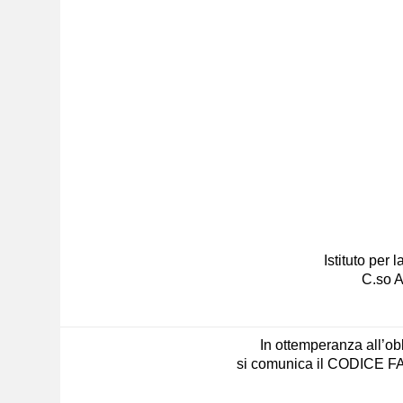
Istituto per
C.so A
In ottemperanza all’obb
si comunica il CODICE