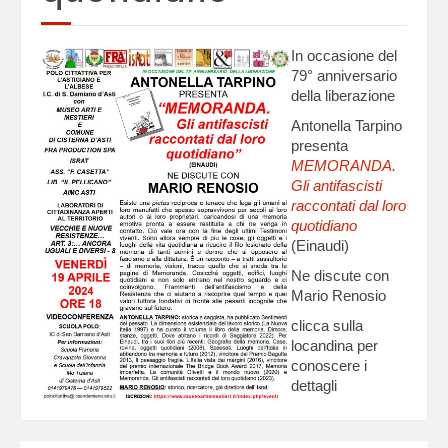
In occasione del
79° anniversario
della liberazione
Antonella Tarpino
presenta
MEMORANDA.
Gli antifascisti
raccontati dal loro
quotidiano
(Einaudi)
Ne discute con
Mario Renosio
clicca sulla
locandina per
conoscere i
dettagli