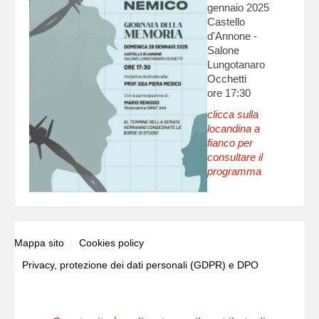
gennaio 2025
Castello
d'Annone -
Salone
Lungotanaro
Occhetti
ore 17:30
clicca sulla
locandina a
fianco per
consultare il
programma
Mappa sito
Cookies policy
Privacy, protezione dei dati personali (GDPR) e DPO