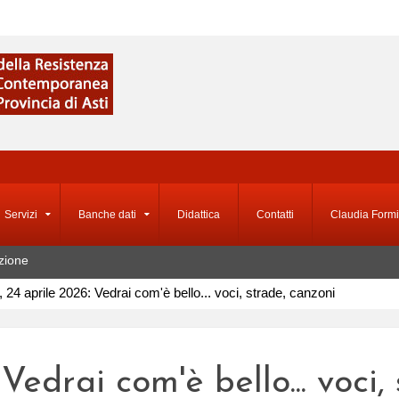
Servizi
Banche dati
Didattica
Contatti
Claudia Formi
zione
, 24 aprile 2026: Vedrai com'è bello... voci, strade, canzoni
 Vedrai com'è bello... voci,