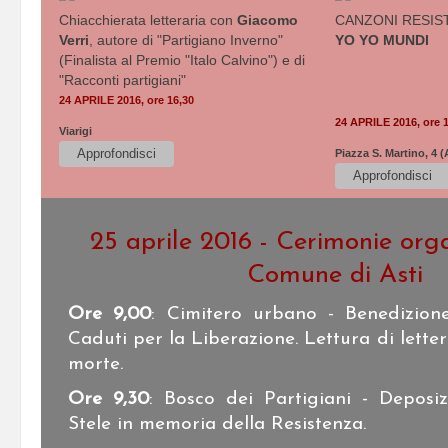
Chiacchierata letteraria con
Giacomo
CANZONI RESISTE
Verri
, autore di "Partigiano Inverno"
YO YO MUNDI
(Finalista al Premio "Italo Calvino") e di
"Racconti partigiani"
24 APRILE 2016, ore 16,30
24 APRILE 2016, ore 
Viarigi
Approfondisci
Piazza S. Martino, 4 (
Approfondisci
25 aprile 2016 - Cerimonie org
Comune di Asti
Ore 9,00
: Cimitero urbano - Benedizion
Caduti per la Liberazione. Lettura di lette
morte.
Ore 9,30
: Bosco dei Partigiani - Deposizi
Stele in memoria della Resistenza.