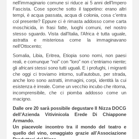
nell’immaginario comune si riduce ai 5 anni dell’Impero
Fascista. Cose sporche sotto il tappetino: erano altri
tempi, è acqua passata, acqua di colonia, cosa c’entra
col presente? Eppure ci è rimasta addosso come carta
moschicida, in frasi fatte, luoghi comuni, nel nostro
stesso sguardo. Vista dall’Italia, l’Africa è tutta uguale,
astratta e misteriosa come la immaginavano
nell’Ottocento;
Somalia, Libia, Eritrea, Etiopia sono nomi, non paesi
reali, e comunque “noi” con “loro” non c’entriamo niente;
gli africani stessi sono tutti uguali. E i profughi, i migranti
che oggi ci troviamo intorno, sull’autobus, per strada,
anche loro sono astratti, immagini, corpi, identità la cui
esistenza è irreale. Come un vecchio incubo che ritorna,
incomprensibile, che ci piomba addosso come un
macigno.
Dalle ore 20 sarà possibile degustare Il Nizza DOCG
dell’Azienda Vitivinicola Erede Di Chiappone
Armando.
Un piacevole incontro tra il mondo del teatro e
quello del vino, omaggiato grazie all’Associazione