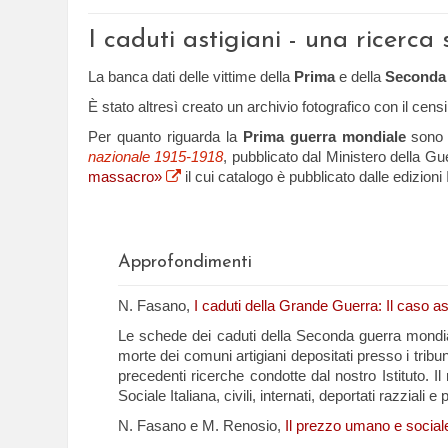
I caduti astigiani - una ricerc
La banca dati delle vittime della
Prima
e della
Seconda 
È stato altresì creato un archivio fotografico con il cen
Per quanto riguarda la
Prima guerra mondiale
sono s
nazionale 1915-1918
, pubblicato dal Ministero della Gue
massacro»
il cui catalogo è pubblicato dalle edizioni 
Approfondimenti
N. Fasano,
I caduti della Grande Guerra: Il caso as
Le schede dei caduti della Seconda guerra mondiale son
morte dei comuni artigiani depositati presso i tribu
precedenti ricerche condotte dal nostro Istituto. Il 
Sociale Italiana, civili, internati, deportati razziali 
N. Fasano e M. Renosio,
Il prezzo umano e sociale