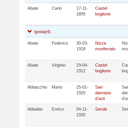
Abate
Carlo
17-11-
Castel
1895
boglione
Ignota
(4)
Abate
Federico
30-03-
Nizza
Ni
1918
monferrato
mon
Abate
Virginio
29-04-
Castel
Cas
1912
boglione
bog
Abbacchio
Mario
25-01-
San
Sa
1920
damiano
da
d'asti
d'a
Abbaldo
Enrico
04-11-
Serole
Ser
1920