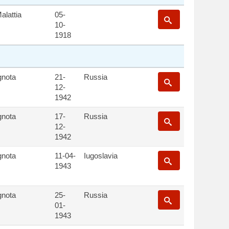
alattia
05-
10-
1918
gnota
21-
Russia
12-
1942
gnota
17-
Russia
12-
1942
gnota
11-04-
Iugoslavia
1943
gnota
25-
Russia
01-
1943