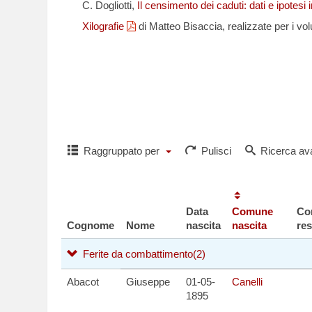
C. Dogliotti,
Il censimento dei caduti: dati e ipotesi 
Xilografie
di Matteo Bisaccia, realizzate per i vol
Per richiedere i
o per comuni
Raggruppato per
Pulisci
Ricerca av
Data
Comune
Co
Cognome
Nome
nascita
nascita
re
Ferite da combattimento
(2)
Abacot
Giuseppe
01-05-
Canelli
1895