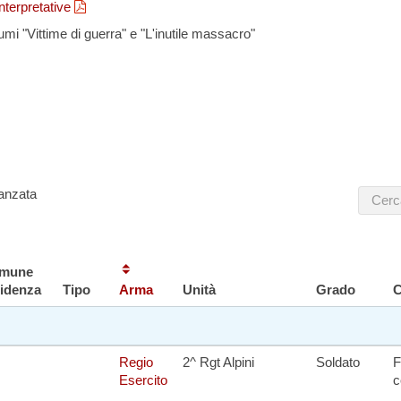
interpretative
umi "Vittime di guerra" e "L'inutile massacro"
nformazioni, per segnalarci integrazioni, aggiornamenti, rettifiche, rela
carci i dati di un caduto non presente in questa lista,puoi scriverci a
anzata
mune
sidenza
Tipo
Arma
Unità
Grado
C
Regio
2^ Rgt Alpini
Soldato
F
Esercito
c