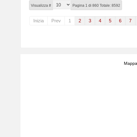
Visualizza #
Pagina 1 di 860 Totale: 8592
Inizia
Prev
1
2
3
4
5
6
7
Mappa 