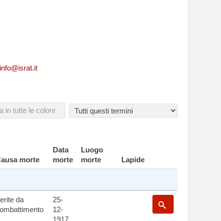
tive ad un caduto
info@israt.it
Data
Luogo
ausa morte
morte
morte
Lapide
erite da
25-
ombattimento
12-
1917