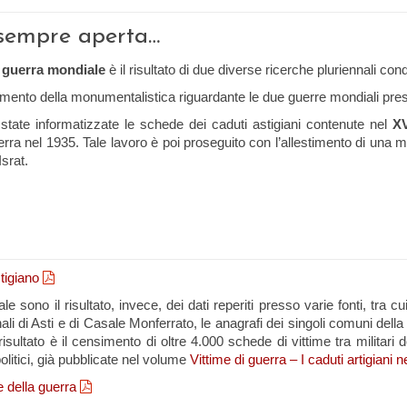
a sempre aperta…
guerra mondiale
è il risultato di due diverse ricerche pluriennali cond
simento della monumentalistica riguardante le due guerre mondiali prese
tate informatizzate le schede dei caduti astigiani contenute nel
X
rra nel 1935. Tale lavoro è poi proseguito con l’allestimento di una mo
Israt.
tigiano
o il risultato, invece, dei dati reperiti presso varie fonti, tra cui i fog
nali di Asti e di Casale Monferrato, le anagrafi dei singoli comuni dell
risultato è il censimento di oltre 4.000 schede di vittime tra militari d
e politici, già pubblicate nel volume
Vittime di guerra – I caduti artigian
 della guerra