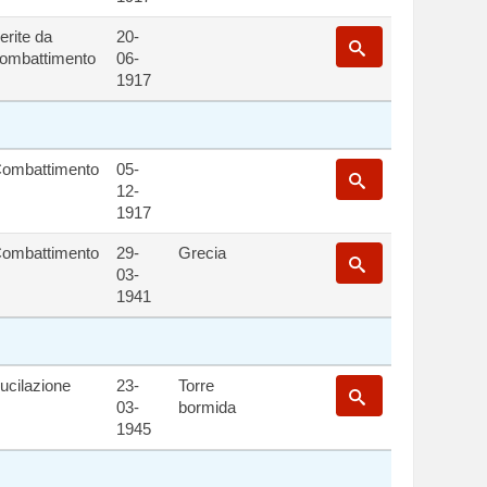
erite da
20-
ombattimento
06-
1917
ombattimento
05-
12-
1917
ombattimento
29-
Grecia
03-
1941
ucilazione
23-
Torre
03-
bormida
1945