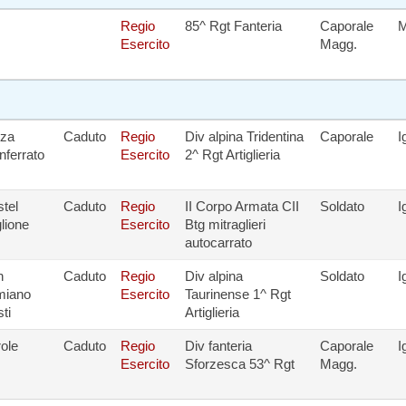
Regio
85^ Rgt Fanteria
Caporale
M
Esercito
Magg.
zza
Caduto
Regio
Div alpina Tridentina
Caporale
I
ferrato
Esercito
2^ Rgt Artiglieria
tel
Caduto
Regio
II Corpo Armata CII
Soldato
I
lione
Esercito
Btg mitraglieri
autocarrato
n
Caduto
Regio
Div alpina
Soldato
I
miano
Esercito
Taurinense 1^ Rgt
sti
Artiglieria
ole
Caduto
Regio
Div fanteria
Caporale
I
Esercito
Sforzesca 53^ Rgt
Magg.