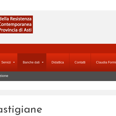
Servizi
Banche dati
Didattica
Contatti
Claudia Formi
zione
astigiane