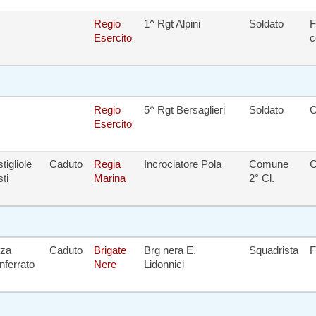
Regio
1^ Rgt Alpini
Soldato
F
Esercito
c
Regio
5^ Rgt Bersaglieri
Soldato
C
Esercito
tigliole
Caduto
Regia
Incrociatore Pola
Comune
C
sti
Marina
2° Cl.
zza
Caduto
Brigate
Brg nera E.
Squadrista
F
ferrato
Nere
Lidonnici