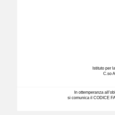
Istituto per
C.so A
In ottemperanza all’obb
si comunica il CODICE